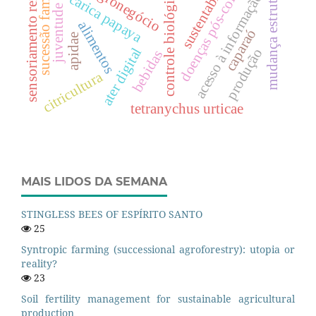
sustentabilidade
doenças pós-colheita.
sensoriamento remoto
juventude rural
sucessão familiar
mudança estrutural
agronegócio
controle biológico
acesso à informação
carica papaya
alimentos
caparaó
apidae
ater digital
produção
bebidas
citricultura
tetranychus urticae
MAIS LIDOS DA SEMANA
STINGLESS BEES OF ESPÍRITO SANTO
25
Syntropic farming (successional agroforestry): utopia or
reality?
23
Soil fertility management for sustainable agricultural
production